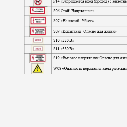
P
14 «Запрещается вход (проход) с живот
S06
Стой
!
Напряжение»
S07
«Не влезай! Убьет»
S
09 «Испытание. Опасно для жизни»
S10
«220 В»
S11
«380 В»
S
19 «Высокое напряжение Опасно для жи
W
08 «Опасность поражения электрическ