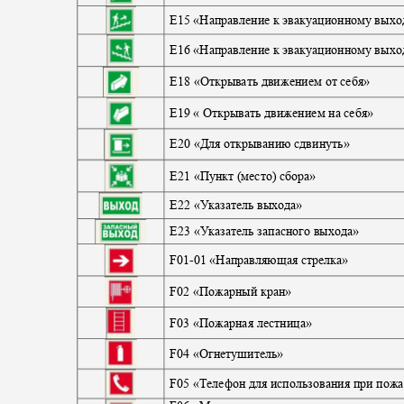
E
15 «Направление к эвакуационному выхо
E
16 «Направление к эвакуационному выхо
E
18 «Открывать движением от себя»
E
19 « Открывать движением на себя»
E20 «Для открыванию сдвинуть»
E21 «Пункт (место) сбора»
E22 «Указатель выхода»
E23 «Указатель запасного выхода»
F01-
01 «Направляющая стрелка»
F02 «Пожарный кран»
F03 «Пожарная лестница»
F04 «Огнетушитель»
F
05 «Телефон для использования при пож