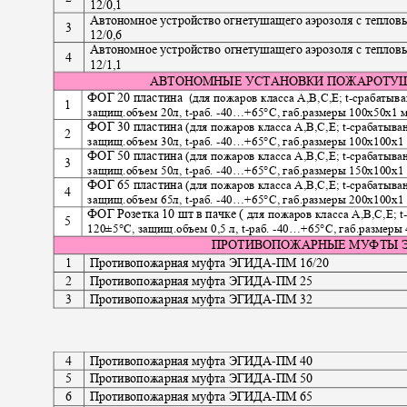
12/0,1
Автономное устройство огнетушащего аэрозоля с тепло
3
12/0,6
Автономное устройство огнетушащего аэрозоля с тепло
4
12/1,1
АВТОНОМНЫЕ УСТАНОВКИ ПОЖАРОТУШ
ФОГ 20 пластина
для пожаров класса А,В,С,Е; t
-
срабатыв
(
1
защищ.объем 20л, t
-
раб.
-
40…+65°С, габ.размеры 100х50х1 
ФОГ 30 пластина
(
для пожаров класса А,В,С,Е;
t-
срабатыва
2
защищ.объем 30л, t
-
раб.
-
40…+65°С, габ.размеры 100х100х1
ФОГ 50 пластина
(
для пожаров класса А,В,С,Е; t
-
срабатыва
3
защищ.объем 50л, t
-
раб.
-
40…+65°С, габ.размеры 1
5
0х100х1
ФОГ 65 пластина
(
для пожаров класса А,В,С,Е; t
-
срабатыва
4
защищ.объем 65л, t
-
раб.
-
40…+65°С, габ.размеры
200
х100х1
ФОГ Розетка 10 шт в пачке (
для пожаров класса А,В,С,Е; t
5
120±5°С, защищ.объем 0,5 л, t
-
раб.
-
40…+65°С, габ.размеры
ПРОТИВОПОЖАРНЫЕ МУФТЫ
1
Противопожарная муфта ЭГИДА
-
ПМ
16/20
2
Противопожарная муфта ЭГИДА
-
ПМ
25
3
Противопожарная муфта ЭГИДА
-
ПМ 32
4
Противопожарная муфта ЭГИДА
-
ПМ 40
5
Противопожарная муфта ЭГИДА
-
ПМ 50
6
Противопожарная муфта ЭГИДА
-
ПМ 65