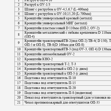
1
Раструб к ОП
-4/10
2
Раструб к ОУ
-1/3
3
Шланг с раструбом к ОУ
-4,5,6,7 (L-
400мм)
4
Шланг с раструбом к ОУ
-10,15,20 (L-
700мм)
5
Кронштейн универсальный красный (металл)
6
Кронштейн универсальный МИГ (металл)
7
Кронштейн пластмассовый D 110мм (ОП
-
2, ОУ
-2)
Кронштейн металлический с гибким креплением D 110м
8
(ОП
-4)
Кронштейн транспортныйТВ
-
2(под ОП
-2)
ТВ
-4( D
150), 
9
ОП
-
5 и ОП
-
8), ТВ
-8(D 16
0мм для ОП
-8)
10
Кронштейн транспортныйТВ
-3
(под ОУ
-3
, ОП 4
)
D 130м
11
Кронштейн автомобильный ОУ
-2
12
Кронштейн КНО
-2
13
Кронштейн транспортный Т
-
2, Т
-3
14
Кронштейн транспортный к ОП
-2
(с дном)
15
Кронштейн транспортный к ОП
-3
(с дном)
16
Подставка под огнетушитель П
-10
17
Подставка под огнетушитель П
-15
18
Подставка под огнетушитель П
-20
19
Подставка под огнетушитель П
-
8 (подвесная)
20
Пенал под огнетушитель транспортный (для установки н
21
Чехол противопожарный для огнетушителя ОП
-35