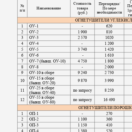
(
Стоимость
Перезарядка/
№
Пе
Наименование
товара
По мере
п/п
1р
необходимости
(руб.)
г
ОГНЕТУШИТЕЛИ УГЛЕКИС
1
ОУ
-1
-
620
2
ОУ
-2
1 900
810
3
ОУ
-3
2 570
1020
4
ОУ
-4
-
1 200
5
ОУ
-5
3 740
1 420
6
ОУ
-6
-
1 610
7
ОУ
-
7 (бывш. ОУ
-10)
4 750
1 800
8
ОУ
-8
-
2 000
9
ОУ
-10
в сборе
9 240
2 730
ОУ
-15
в сборе
10
9 870
3 990
(бывш. ОУ
-20)
ОУ
-25
в сборе
11
по запросу
8 250
(бывш. ОУ
-40)
ОУ
-
55 в сборе
12
по запросу
16 490
(бывш. ОУ
-80)
ОГНЕТУШИТЕЛИ ПОРОШ
1
ОП
-1
-
270
2
ОП
-2
1 100
360
3
ОП
-3
1 150
410
4
ОП
-4
1 380
520