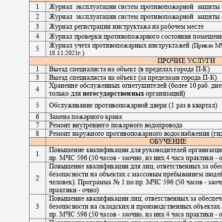
1
Журнал эксплуатации
систем противопожарной
защиты 
2
Журнал эксплуатации
систем противопожарной
защиты 
3
Журнал регистрации инструктажа на рабочем месте
4
Журнал проверки противопожарного состояния помеще
Журнал учета противопожарных инструктажей
(Приказ М
5
18.11.2021г.)
ПРОЧИЕ УСЛУГИ
1
Выезд специалиста на объект (в пределах города П
-
К)
3
Выезд специалиста на объект (за пределами города П
-
К)
Хранение обслуженных огнетушителей (более 10 раб. дн
4
только для
негосударственных
организаций)
5
Обслуживание противопожарной двери (1 раз в квартал)
6
Замена пожарного крана
7
Ремонт внутреннего пожарного водопровода
8
Ремонт наружного противопожарного водоснабжения (г
ОБУЧЕНИЕ
Повышение квалификации для руководителей организац
1
пр. МЧС
596 (50
часов
-
заочно, из них 4 часа практики
-
Повышение квалификации для лиц, ответственных за об
безопасности на объектах с массовым пребыванием люде
2
человек
).
Программа № 1 по пр. МЧС 596
(50
часов
-
заоч
практики
-
очно
)
Повышение квалификации лиц, ответственных за обесп
3
безопасности на складских и производственных объектах
пр. МЧС 596
(50
часов
-
заочно, из них 4 часа практики
-