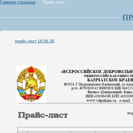
Главная страница
Прайс-лист
ПР
прайс-лист 18.06.26
«ВСЕРОССИЙСКОЕ ДОБРОВОЛЬ
ОБЩЕРОССИЙСКАЯ ОБЩЕСТ
КАМЧАТСКОЕ КРАЕ
683024, Г.Петропавловск
-
Камчатский, ул.Алтай
р/сч.
40703810141560005658
БИК
04452
Филиал «Центральный» Банка
ИНН 4101004168 КПП 4101010
www.vdpokam.ru
e-mail
:
(
тор