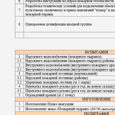
6
Разработка инструкций по мерам пожарной безопасност
Разработка технических условий для подключения объек
7
пультовому оконечному и прием извещений "пожар" в п
пожарной охраны
8
Одноразовая дезинфекция входной группы
ИСПЫТАНИЯ
1
Наружного водоснабжения (пожарного гидранта)
1.1
Наружного водоснабжения (пожарного гидранта) район
2
Внутреннего водоснабжения (внутреннего пожарного кр
2.1
Внутреннего водоснабжения (внутреннего пожарного кр
3
Наружной пожарной лестницы (вертикальной)
3.1
Наружной пожарной лестницы (районы)
3.2
Маршевых пожарных лестниц (за 1 марш)
4
Перекатка пожарного рукава (раз в год, на новую складк
4.1
Перекатка пожарного рукава (раз в год, на новую складк
5
Ограждений кровли (за 1 точку)
ИЗГОТОВЛЕНИЕ
1
Изготовление Плана эвакуации
2
Изготовление знака «Пожарный гидрант»
(30*30 светоот
ПОЛИГРАФИЯ