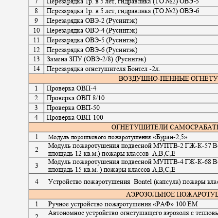
7
Перезарядка 1р. в 5 лет, гидравлика (ТО №2) ОВЭ
-5
8
Перезарядка 1р. в 5 лет, гидравлика (ТО №2) ОВЭ
-6
9
Перезарядка ОВЭ
-
2 (Русинтэк)
10
Перезарядка ОВЭ
-
4 (Русинтэк)
11
Перезарядка ОВЭ
-
5 (Русинтэк)
12
Перезарядка ОВЭ
-
6 (Русинтэк)
13
Замена ЗПУ (ОВЭ
-
2/8) (Русинтэк)
14
Перезарядка огнетушителя Бонтел
-
2л.
ВОЗДУШНО
-
ПЕННЫЕ ОГНЕТ
1
Проверка ОВП
-4
2
Проверка ОВП 8
/10
3
Проверка ОВП
-50
4
Проверка ОВП
-100
ОГНЕТУШИТЕЛИ САМОСРАБ
1
«Буран
-
2,5»
Модуль порошкового пожаротушения
Модуль пожаротушения подвесной МУПТВ
-
2 ГЖ
-
К
-57 B
2
площадь 12 кв.м.) пожары классов
А,В,С,Е
Модуль пожаротушения подвесной МУПТВ
-
4 ГЖ
-
К
-68 B
3
площадь 15 кв.м. ) пожары классов А,В,С,Е
4
Устройство пожаротушения
Bontel (
капсула) пожары к
АЭРОЗОЛЬНОЕ ПОЖАРОТ
1
Ручное устройство пожаротушения «РАФ» 100 ЕМ
Автономное устройство огнетушащего аэрозоля с тепло
2