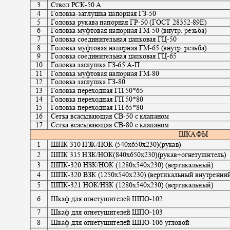
3
Ствол РСК
-
50 А
4
Головка
-
заглушка напорная ГЗ
-50
5
Головка рукава напорная ГР
-
50 (ГОСТ 28352
-
89Е)
6
Головка муфтовая напорная ГМ
-50
(внутр. резьба)
7
Головка соединительная цапковая ГЦ
-50
8
Головка муфтовая напорная ГМ
-
65 (внутр. резьба)
9
Головка соединительная цапковая ГЦ
-65
10
Головка заглушка ГЗ
-
65 А
-
П
11
Головка муфтовая напорная ГМ
-80
12
Головка заглушка ГЗ
-80
13
Головка переходная ГП 5
0*65
14
Головка переходная ГП 50*8
0
15
Головка переходная ГП
65*80
16
Сетка всасывающая СВ
-
50 с клапаном
17
Сетка всасывающая СВ
-
80 с клапаном
ШКАФЫ
1
ШПК 310 НЗК/НОК (540х650х230)(рукав)
2
ШПК 315 НЗК/НОК(840х650х230)(рукав+огнетушитель
3
ШПК
-
320 НЗК/НОК
(1280
х
540
х
230
) (вертикальный)
4
ШПК
-
320 ВЗК (
1250
х
540
х
230
) (вертикальный внутренни
5
ШПК
-321
НОК/НЗК
(1280
х
540
х
230
) (вертикальный)
6
Шкаф для огнетушителей ШПО
-102
7
Шкаф для огнетушителей ШПО
-103
8
Шкаф для огнетушителей ШПО
-
106 угловой