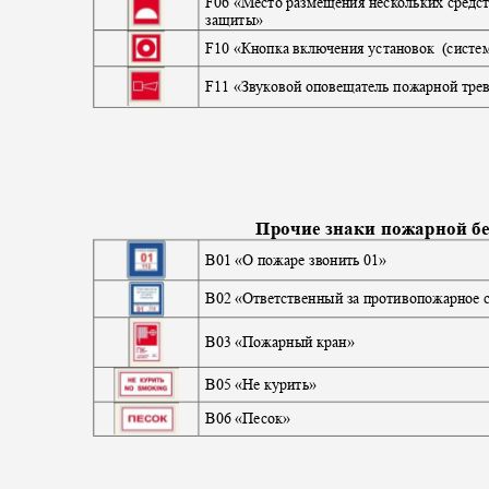
F
06 «Место размещения нескольких сред
защиты»
F
10 «Кнопка включения установок
(систе
F
11 «Звуковой оповещатель пожарной тр
Прочие знаки пожарной б
B01
«О пожаре звонить 01»
B
02 «Ответственный за противопожарное
B03
«Пожарный кран»
B05
«Не курить»
B06
«Песок»