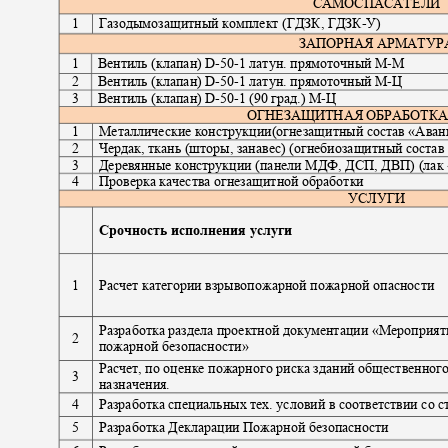
САМОСПАСАТЕЛИ
1
Газодымозащитный комплект (ГДЗК, ГДЗК
-
У)
ЗАПОРНАЯ АРМАТУ
1
Вентиль (клапан)
D-50-1
латун. прямоточный М
-
М
2
Вентиль (клапан)
D-50-1
латун. прямоточный М
-
Ц
3
Вентиль (клапан)
D-50-1
(90 град.) М
-
Ц
ОГНЕЗАЩИТНАЯ ОБРАБОТКА (
1
Металлические конструкции(огнезащитный состав «Аван
2
Чердак, ткань (шторы, занавес) (огнебиозащитный соста
3
Деревянные конструкции (панели МДФ, ДСП, ДВП) (лак
4
Проверка качества огнезащитной обработки
УСЛУГИ
Срочность исполнения услуги
1
Расчет категории взрывопожарной пожарной опасности
Разработка раздела проектной документации «Мероприя
2
пожарной безопасности»
Расчет, по оценке пожарного риска зданий общественног
3
назначения.
4
Разработка специальных тех. условий в соответствии со с
5
Разработка Декларации Пожарной безопасности