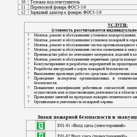
10
Тележка под огнетушитель
11
Переносной фонарь ФОС3
-5/6
12
Зарядный адаптер к фонарю ФОС3
-5/6
УСЛУГИ:
(стоимость рассчитывается индивидуально
?
Монтаж, ремонт и обслуживание установок пожаротушения
?
Монтаж, ремонт и обслуживание установок пожарной и охр
?
Монтаж, ремонт и обслуживание систем противопожарного
?
Монтаж, ремонт и обслуживание систем оповещения и эвак
?
Производство работ по огнезащите материалов, изделий и 
?
Монтаж, ремонт и обслуживание первичных средств пожар
?
Консультирование и разработка мероприятий по предотвр
?
Разработка инструкций о мерах пожарной безопасности.
?
Выполнение проектных работ по средствам обеспечения по
?
Проведение экспертизы организационных и техниче
безопасности.
?
Повышение квалификации работников соискателей лиц
осуществлять или осуществляющих деятельность в области
?
Проведение занятий по программе пожарно
-
технического 
?
Организация и деятельность пожарной охраны.
Знаки пожарной безопасности и эвакуац
E01-
01 «Вход здесь (левосторонний»
E01-
02 Вход здесь (правосторонний)»