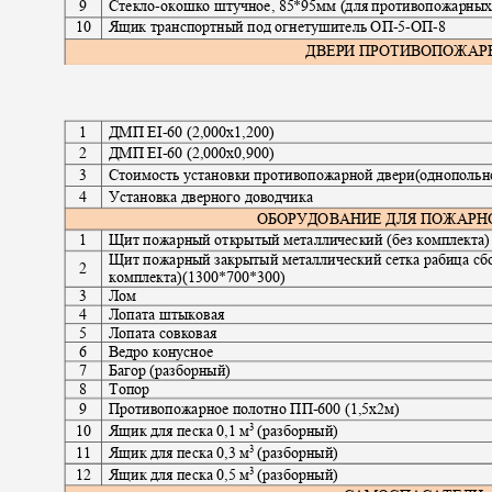
9
Стекло
-
окошко штучное, 85*95мм (для противопожарны
10
Ящик транспортный под огнетушитель ОП
-5-
ОП
-8
ДВЕРИ ПРОТИВОПОЖА
1
ДМП ЕI
-
60 (2,000х1,2
00)
2
ДМП ЕI
-
60 (2,000х0,900)
3
Стоимость установки противопожарной двери(однополь
4
Установка дверного доводчика
ОБОРУДОВАНИЕ ДЛЯ ПОЖАР
1
Щит пожарный открытый металлический (без комплекта
Щит пожарный закрытый металлический сетка рабица сб
2
комплекта)(1300*700*300)
3
Лом
4
Лопата штыковая
5
Лопата совковая
6
Ведро конусное
7
Багор (разборный)
8
Топор
9
Противопожарное полотно ПП
-600 (1,5
х2м)
3
10
Ящик для песка 0,1 м
(разборный)
3
11
Ящик для песка 0,3 м
(разборный)
3
12
Ящик для песка 0,5 м
(разборный)