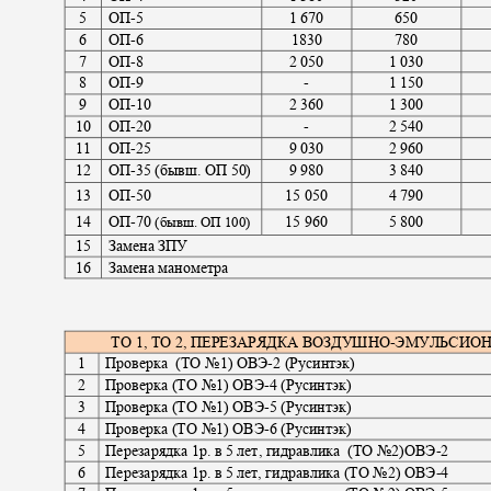
5
ОП
-5
1 670
650
6
ОП
-6
1830
780
7
ОП
-8
2 050
1 030
8
ОП
-9
-
1 150
9
ОП
-10
2 360
1 300
10
ОП
-20
-
2 540
11
ОП
-25
9 030
2 960
12
ОП
-
35 (бывш. ОП 50)
9 980
3 840
13
ОП
-50
15 050
4 790
14
ОП
-70
15 960
5 800
(бывш. ОП 100)
15
Замена ЗПУ
16
Замена манометра
ТО 1, ТО 2, ПЕРЕЗАРЯДКА ВОЗДУШНО
-
ЭМУЛЬСИОН
1
Проверка (ТО
№1) ОВЭ
-
2 (Русинтэк)
2
Проверка (ТО №1) ОВЭ
-
4 (Русинтэк)
3
Проверка (ТО №1) ОВЭ
-
5 (Русинтэк)
4
Проверка (ТО №1) ОВЭ
-
6 (Русинтэк)
5
Перезарядка 1р. в 5 лет, гидравлика
(ТО №2)ОВЭ
-2
6
Перезарядка 1р. в 5 лет, гидравлика (ТО №2) ОВЭ
-4