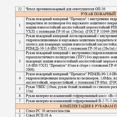
22
Чехол противопожарный для огнетушителя ОП
-50
РУКАВ ПОЖАРНЫ
Рукав пожарный напорный "Премиум" с внутренним ги
покрытием из полимеров без наружного защитного покр
1
машин износостойкий маслостойский морозостойкий РП
УХЛ1 с головками ГР
-
50 ал
(20±1м)
(
ГОСТ Р 51049
-200
Рукав пожарный напорный латексированный с внутренн
гидроизоляционным и наружным защитным покрытием и
2
латекса для пожарных машин износостойкий маслостой
РПМ(Д)
-50-1,6-
ИМ
-
УХЛ1 с головками ГР
-
50 ал (20±1м)
Рукав пожарный напорный с внутренним гидроизоляцио
термопластичного полиуретана (ТПУ) без наружного за
3
пожарных машин износостойкий маслостойский морозос
1,6-
ИМ
-
УХЛ1 "Премиум" 65мм в сборе с головками ГР
-
6
2008)
Рукав пожарный напорный "Премиум" РПМ(В)
-80-1,6-
И
4
гидроизоляционным покрытием из полимеров
,
1,6Мпа
,
из
маслостойкий
,
морозостойкий, с головками ГР
-
80ал
(
ГОС
Рукав УВПС (19мм, рукав белый тканный со стволом
-
рас
5
15м)
6
Рукав напорно
-
всасывающий гофрированный класс «В»
-
5
7
Рукав напорно
-
всасывающий гофрированный В
-2-75-
3 (4
КОМПЛЕКТАЦИЯ К РУКАВАМ
1
Ствол РС 50 металл/пластик
2
Ствол РСП
-
50 А