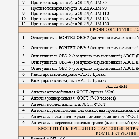
7
Противопожарная муфта ЭГИДА
-
ПМ 80
8
Противопожарная муфта ЭГИДА
-
ПМ 90
9
Противопожарная муфта ЭГИДА
-
ПМ 110
10
Противопожарная муфта ЭГИДА
-
ПМ 125
11
Противопожарная муфта ЭГИДА
-
ПМ 160
ПРОЧИЕ ОГНЕТУШИТ
1
Огнетушитель БОНТЕЛ ОВЭ
-
2 (воздушно
-
эмульсионны
2
Огнетушитель БОНТЕЛ ОВЭ
-
5 (воздушно
-
эмульсионны
3
Огнетушитель ОВЭ
-
2 (воздушно
-
эмульсионный) АВСЕ (
4
Огнетушитель ОВЭ
-
4 (воздушно
-
эмульсионный) АВСЕ (
5
Огнетушитель ОВЭ
-
5 (воздушно
-
эмульсионный) АВСЕ (
6
Ранец противопожарный «РП
-18
Ермак»
7
Ранец противопожарный «РП
-15
Ермак»
АПТЕЧКИ
1
Аптечка автомобильная ФЭСТ (приказ 260н
)
2
Аптечка универсальная
ФЭСТ (7
-
10 человек)
3
Аптечка коллективная исп. № 2.1 ФЭСТ
4
Аптечка первой помощи для оснащения промышленных 
5
Аптечка для оказания первой помощи работникам "ФЭСТ"
6
Аптечка для перевозки опасных грузов (пластиковый фу
КРОНШТЕЙНЫ КРЕПЛЕНИЯ НАСТЕННЫЕ И ТРА
КОМПЛЕКТУЮЩИ