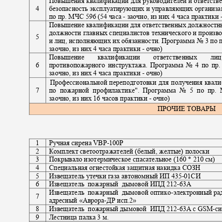
Повышения квалификации для руководителей и ответст
4
безопасность эксплуатирующих и управляющих организа
по пр. МЧС 596
(
54 часа
-
заочно, из них 4 часа практики
Повышение квалификации для ответственных должност
должности главных специалистов технического и произв
5
и лиц, исполняющих их обязанности. Программа №
3
по 
заочно, из них 4 часа практики
-
очно
)
Повышение
квалификации
ответственных
ли
6
противопожарного инструктажа. Программа №
4
по пр
заочно, из них 4 часа практики
-
очно
)
Профессиональной переподготовки для получения ква
7
по пожарной профилактике". Программа №
5
по пр.
заочно, из них 16 часов практики
-
очно
)
ПРОЧИЕ ТОВАРЫ
1
Ручная сирена VBP
-100P
2
Комплект светоотражателей (белый, желтые) полоски
3
Покрывало изотермическое спасательное (160 * 210 см)
4
Специальная огнестойкая защитная накидка СОЗН
5
Извещатель утечки газа автономный ИП 435
-
01СИ
6
Извещатель пожарный дымовой
ИПД 212
-
63А
Извещатель пожарный дымовой
оптико
-
электронный р
7
адресный «Аврора
-
ДР исп.2»
8
Извещатель пожарный
дымовой ИПД
212
-
63А с
GSM-
с
9
Лестница палка 3 м.