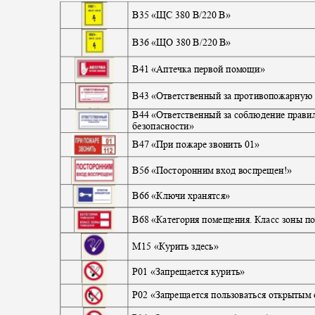
B35
«ЩС 380 В/220 В»
B
36 «ЩО 380 В/220 В»
B
41 «Аптечка первой помощи»
B
43 «Ответственный за противопожарную
B
44 «Ответственный за соблюдение прави
безопасности»
B
47 «При пожаре звонить 01»
B
56 «Посторонним вход воспрещен!»
B
66 «Ключи хранятся»
B
68 «Категория помещения. Класс зоны 
M15
«Курить здесь»
P01
«Запрещается курить»
P
02 «Запрещается пользоваться открытым